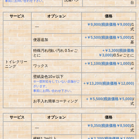
洗濯パン
事前にお問い合わせ下さい。
台
サービス
オプション
価格
￥9,900(税抜価格￥9,000)
/1
―
式
+￥5,500(税抜価格￥5,000)
/1
便器追加
基
特殊汚れ/強い汚れ 0.5㎡ご
+￥3,300(税抜価格
とに
￥3,000)
/0.5㎡ごとに
トイレクリー
+￥1,100(税抜価格￥1,000)
/1
ワックス
ニング
㎡
壁紙染色10㎡以下
※一部対応をしていない店舗がご
+￥13,200(税抜価格￥12,000)
ざいます。
事前にお問い合わせ下さい。
＋￥5,500(税抜価格￥5,000)
/
お手入れ簡単コーティング
式
サービス
オプション
価格
￥9,350(税抜価格￥8,500)
/1
―
式
横幅1.2m以上
+￥2,200(税抜価格￥2,000)