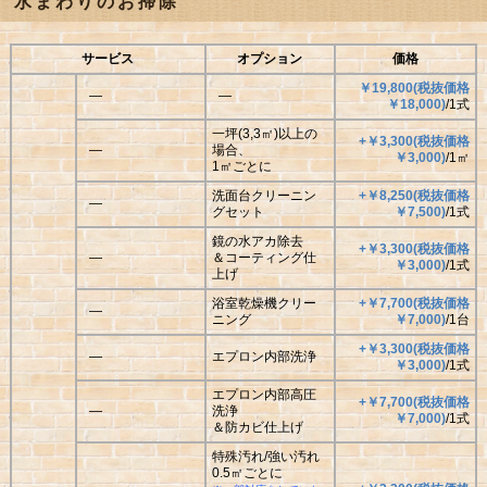
水まわりのお掃除
サービス
オプション
価格
￥19,800(税抜価格
―
―
￥18,000)
/1式
一坪(3,3㎡)以上の
+￥3,300(税抜価格
―
場合、
￥3,000)
/1㎡
1㎡ごとに
洗面台クリーニン
+￥8,250(税抜価格
―
グセット
￥7,500)
/1式
鏡の水アカ除去
+￥3,300(税抜価格
―
＆コーティング仕
￥3,000)
/1式
上げ
浴室乾燥機クリー
+￥7,700(税抜価格
―
ニング
￥7,000)
/1台
+￥3,300(税抜価格
―
エプロン内部洗浄
￥3,000)
/1式
エプロン内部高圧
+￥7,700(税抜価格
―
洗浄
￥7,000)
/1式
＆防カビ仕上げ
特殊汚れ/強い汚れ
0.5㎡ごとに