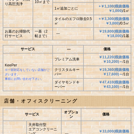
10㎡まで
り高圧洗浄
+￥1,100
(
税抜価格
1㎡追加ごとに
￥
1,000
)
/1㎡
タイルのエフロ除去0.5
+￥3,300
(
税抜価格
㎡
￥
3,000
)
/0.5㎡
お墓のお掃除代
一基（2
￥19,800
(
税抜価格
―
行サービス
帖まで）
￥
18,000
)
/1基
サービス
―
価格
￥11,220
(
税抜価格
プレミアム洗車
￥
10,200
)
～
/1台
KeePer
クリスタルキー
￥19,360
(
税抜価格
※一部対応をしていない店舗がご
パー
￥
17,600
)
～
/1台
ざいます。
事前にお問い合わせ下さい。
ダイヤモンドキ
￥47,410
(
税抜価格
ーパー
￥
43,100
)
～
/1台
店舗・オフィスクリーニング
オプショ
サービス
価格
ン
天井取付型
エアコンクリーニ
￥33,000
(
税抜価格
ング
―