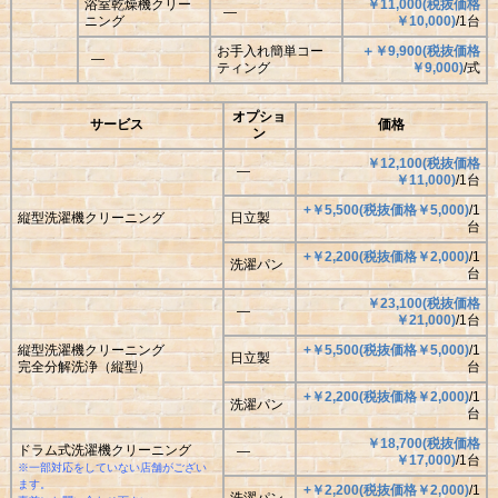
浴室乾燥機クリー
￥11,000(税抜価格
―
ニング
￥10,000)
/1台
お手入れ簡単コー
＋￥9,900(税抜価格
―
ティング
￥9,000)
/式
オプショ
サービス
価格
ン
￥12,100(税抜価格
―
￥
11,000)
/1台
+￥5,500(税抜価格￥5,000)
/1
縦型洗濯機クリーニング
日立製
台
+￥2,200(税抜価格￥2,000)
/1
洗濯パン
台
￥23,100(税抜価格
―
￥
21,000)
/1台
縦型洗濯機クリーニング
+￥5,500(税抜価格￥5,000)
/1
日立製
完全分解洗浄（縦型）
台
+￥2,200(税抜価格￥2,000)
/1
洗濯パン
台
￥18,700(税抜価格
ドラム式洗濯機クリーニング
―
￥
17,000)
/1台
※一部対応をしていない店舗がござい
ます。
+￥2,200(税抜価格￥2,000)
/1