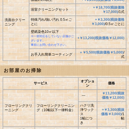
+￥18,700(税抜価格
浴室クリーニングセット
￥17,000)
/1式
特殊汚れ/強い汚れ 0.5㎡ご
+￥3,300(税抜価格
洗面台クリー
とに
￥3,000)
/0.5㎡ごとに
ニング
壁紙染色10㎡以下
※一部対応をしていない店舗がご
+￥13,200(税抜価格￥12,000)
ざいます。
事前にお問い合わせ下さい。
＋￥5,500(税抜価格￥5,000)
/
お手入れ簡単コーティング
式
お部屋のお掃除
オプショ
サービス
価格
ン
￥13,200(税抜
―
価格￥12,000)
ハクリ洗
フローリングクリ
フローリングクリーニン
浄ワック
+￥3,300(税抜
ーニング
グ（10帖以下一律料金）
ス
価格￥3,000)
/1
1帖につ
帖
き