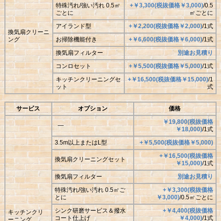
特殊汚れ/強い汚れ 0.5㎡
+￥3,300(税抜価格￥3,000)
/0.5
ごとに
㎡ごとに
アイランド型
+￥2,200(税抜価格￥2,000)
/1式
換気扇クリーニ
ング
お掃除機能付き
+￥6,600(税抜価格￥6,000)
/1式
換気扇フィルター
別途お見積り
コンロセット
+￥5,500(税抜価格￥5,000)
/1式
キッチンクリーニングセ
+￥16,500(税抜価格￥15,000)
/1
ット
式
サービス
オプション
価格
￥19,800(税抜価格
―
￥18,000)
/1式
3.5m以上またはL型
+￥5,500(税抜価格￥5,000)
+￥16,500(税抜価格
換気扇クリーニングセット
￥15,000)
/1式
換気扇フィルター
別途お見積り
特殊汚れ/強い汚れ 0.5㎡ご
+￥3,300(税抜価格
とに
￥3,000)
/0.5㎡ごとに
シンク研磨サービス＆撥水
+￥4,400(税抜価格
キッチンクリ
コート仕上げ
￥4,000)
/1式
ーニング