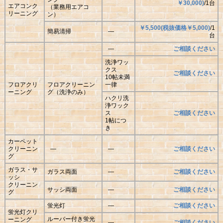
￥
30,000
)
/1台
エアコンク
（業務用エアコ
リーニング
ン）
￥5,500
(
税抜価格
￥
5,000
)
/1
簡易清掃
―
台
―
ご相談ください
洗浄ワッ
クス
ご相談ください
10帖未満
フロアクリ
フロアクリーニン
一律
ーニング
グ（洗浄のみ）
ハクリ洗
浄ワック
ス
ご相談ください
1帖につ
き
カーペット
クリーニン
―
―
ご相談ください
グ
ガラス・サ
ガラス両面
―
ご相談ください
ッシ
クリーニン
サッシ両面
―
ご相談ください
グ
蛍光灯
―
ご相談ください
蛍光灯クリ
ルーバー付き蛍光
ーニング
―
ご相談ください