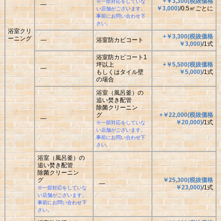
+￥3,300(税抜価格
※一部対応をしていな
―
￥3,000)
/0.5㎡ごとに
い店舗がございます。
事前にお問い合わせ下
さい。
浴室クリ
+￥3,300(税抜価格
ーニング
―
浴室防カビコート
￥3,000)
/1式
浴室防カビコート1
坪以上
+￥5,500(税抜価格
―
もしくはタイル壁
￥5,000)
/1式
の場合
浴室（風呂釜）の
追い焚き配管
除菌クリーニン
グ
+￥22,000(税抜価格
―
￥20,000)
/1式
※一部対応をしていな
い店舗がございます。
事前にお問い合わせ下
さい。
浴室（風呂釜）の
追い焚き配管
除菌クリーニン
グ
￥25,300(税抜価格
―
￥23,000)
/1式
※一部対応をしていな
い店舗がございます。
事前にお問い合わせ下
さい。