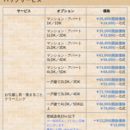
パックサービス
サービス
オプション
価格
マンション・アパート
￥26,400
(
税抜価格
1K／1DK
￥
24,000
)
～
/1式
マンション・アパート
￥35,200
(
税抜価格
1LDK／2DK
￥
32,000
)
～
/1式
マンション・アパート
￥48,400
(
税抜価格
2LDK／3DK
￥
44,000
)
～
/1式
マンション・アパート
￥61,600
(
税抜価格
3LDK／4DK
￥
56,000
)
～
/1式
マンション・アパート
￥74,800
(
税抜価格
4LDK／5DK
￥
68,000
)
～
/1式
￥60,500
(
税抜価格
一戸建て2LDK／3DK
￥
55,000
)
～
/1式
￥73,700
(
税抜価格
一戸建て3LDK／4DK
お引越し前・後まるごと
￥
67,000
)
～
/1式
クリーニング
一戸建て4LDK／5DK以
￥86,900
(
税抜価格
上
￥
79,000
)
～
/1式
壁紙染色10㎡以下
+￥13,200
(
税抜価格
※一部対応をしていない店舗
￥
12,000
)
がございます。
事前にお問い合わせ下さい。