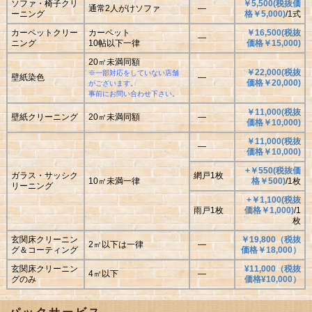
ソファ・椅子クリ
￥5,500(税抜価
通常2人がけソファ
―
ーニング
格￥5,000)
/1式
カーペットクリー
カーペット
￥16,500(税抜
―
ニング
10帖以下一律
価格￥15,000)
20㎡未満同額
￥22,000(税抜
※一部対応をしていない店舗
壁紙染色
―
価格￥20,000)
がございます。
事前にお問い合わせ下さい。
￥11,000(税抜
壁紙クリーニング
20㎡未満同額
―
価格￥10,000)
￥11,000(税抜
―
価格￥10,000)
+￥550(税抜価
ガラス・サッシク
網戸1枚
10㎡未満一律
格￥500)
/1枚
リーニング
+￥1,100(税抜
雨戸1枚
価格￥1,000)
/1
枚
玄関床クリーニン
￥19,800（税抜
2㎡以下は一律
―
グ＆コーティング
価格￥18,000）
玄関床クリーニン
¥11,000（税抜
4㎡以下
―
グのみ
価格¥10,000）