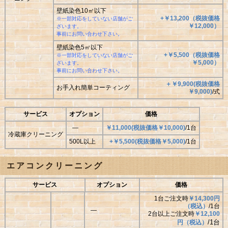
壁紙染色10㎡以下
+￥13,200（税抜価格
※一部対応をしていない店舗がご
￥
12,000）
ざいます。
事前にお問い合わせ下さい。
壁紙染色5㎡以下
+￥5,500（税抜価格
※一部対応をしていない店舗がご
￥
5,000）
ざいます。
事前にお問い合わせ下さい。
＋￥9,900(税抜価格
お手入れ簡単コーティング
￥9,000)
/式
サービス
オプション
価格
―
￥11,000(税抜価格￥10,000)
/1台
冷蔵庫クリーニング
500L以上
+￥5,500(税抜価格￥5,000)
/1台
エアコンクリーニング
サービス
オプション
価格
1台ご注文時
￥14,300円
（税込）
/1台
―
2台以上ご注文時
￥12,100
/1台
円（税込）