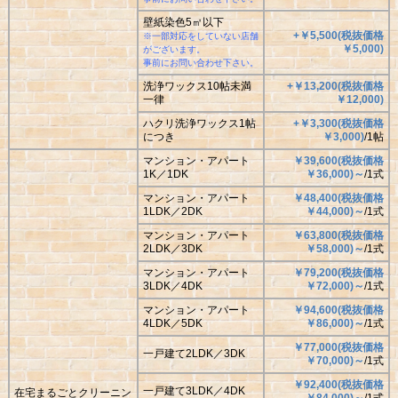
壁紙染色5㎡以下
+￥5,500
(
税抜価格
※一部対応をしていない店舗
￥
5,000
)
がございます。
事前にお問い合わせ下さい。
洗浄ワックス10帖未満
+￥13,200
(
税抜価格
一律
￥
12,000
)
ハクリ洗浄ワックス1帖
+￥3,300
(
税抜価格
につき
￥
3,000
)
/1帖
マンション・アパート
￥39,600
(
税抜価格
1K／1DK
￥
36,000
)
～
/1式
マンション・アパート
￥48,400
(
税抜価格
1LDK／2DK
￥
44,000
)
～
/1式
マンション・アパート
￥63,800
(
税抜価格
2LDK／3DK
￥
58,000
)
～
/1式
マンション・アパート
￥79,200
(
税抜価格
3LDK／4DK
￥
72,000
)
～
/1式
マンション・アパート
￥94,600
(
税抜価格
4LDK／5DK
￥
86,000
)
～
/1式
￥77,000
(
税抜価格
一戸建て2LDK／3DK
￥
70,000
)
～
/1式
￥92,400
(
税抜価格
一戸建て3LDK／4DK
在宅まるごとクリーニン