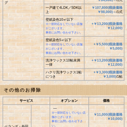
￥
84,000
)
～
/1式
グ
一戸建て4LDK／5DK以
￥107,800
(
税抜価格
上
￥
98,000
)
～
/1式
壁紙染色10㎡以下
+￥13,200
(
税抜価格
※一部対応をしていない店舗
￥
12,000
)
がございます。
事前にお問い合わせ下さい。
壁紙染色5㎡以下
+￥5,500
(
税抜価格
※一部対応をしていない店舗
￥
5,000
)
がございます。
事前にお問い合わせ下さい。
洗浄ワックス10帖未満
+￥13,200
(
税抜価格
一律
￥
12,000
)
ハクリ洗浄ワックス1帖
+￥3,300
(
税抜価格
につき
￥
3,000
)
/1帖
その他のお掃除
サービス
オプション
価格
―
※一部対応をしていない店
￥11,000
(
税抜価格
舗がございます。
￥
10,000
)
事前にお問い合わせ下さ
い。
ベランダ・外回