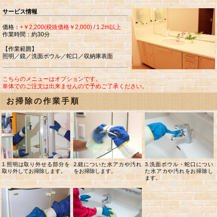
サービス情報
価格：
+￥2,200(税抜価格￥2,000) / 1.2m以上
作業時間：約30分
【作業範囲】
照明／鏡／洗面ボウル／蛇口／収納庫表面
こちらのメニューはオプションです。
単体でのご注文は出来ませんので予めご了承ください。
お掃除の作業手順
1.照明は取り外せる部分を
2.鏡についた水アカや汚れ
3.洗面ボウル・蛇口につい
取り外してお掃除します。
をお掃除します。
た水アカや汚れをお掃除し
ます。