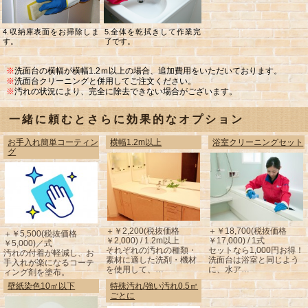
4.収納庫表面をお掃除しま
5.全体を乾拭きして作業完
す。
了です。
※
洗面台の横幅が横幅1.2ｍ以上の場合、追加費用をいただいております。
※
洗面台クリーニングと併用してご注文ください。
※
汚れの状況により、完全に除去できない場合がございます。
一緒に頼むとさらに効果的なオプション
お手入れ簡単コーティン
横幅1.2m以上
浴室クリーニングセット
グ
＋￥2,200(税抜価格
＋￥18,700(税抜価格
＋￥5,500(税抜価格
￥2,000) / 1.2m以上
￥17,000) / 1式
￥5,000)／式
それぞれの汚れの種類・
セットなら1,000円お得！
汚れの付着が軽減し、お
素材に適した洗剤・機材
洗面台は浴室と同じよう
手入れが楽になるコーテ
を使用して、…
に、水ア…
ィング剤を塗布。
壁紙染色10㎡以下
特殊汚れ/強い汚れ0.5㎡
ごとに