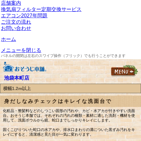
店舗案内
換気扇フィルター定期交換サービス
エアコン2027年問題
ご注文の流れ
お問い合わせ
ホーム
メニューを閉じる
パネルの開閉は左右のスワイプ操作（フリック）でも行うことができます
池袋本町店
横幅1.2m以上
身だしなみチェックはキレイな洗面台で
化粧品・整髪料などのしつこい固形の汚れや、カビ・水アカが付きやすい洗面
台。おそうじ本舗では、それぞれの汚れの種類・素材に適した洗剤・機材を使
用して、洗面ボウルから鏡、蛇口までしっかりキレイにします。
固くこびりついた蛇口の水アカや、排水口まわりの溝についた黒ずみ汚れをキ
レイにすると、清潔感と見た目が一気に変わります。