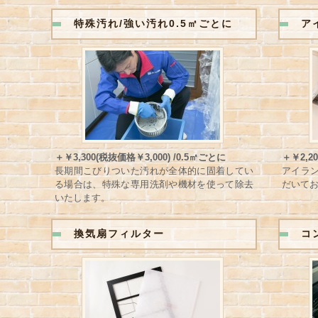
特殊汚れ/強い汚れ0.5㎡ごとに
ア
＋￥3,300(税抜価格￥3,000) /0.5㎡ごとに
＋￥2,20
長期間こびりついた汚れが全体的に固着してい
アイラ
る場合は、特殊な専用洗剤や機材を使って除去
だいて
いたします。
換気扇フィルター
コ