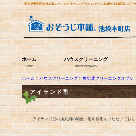
東京都豊島区池袋本町のハウスクリーニングならおそうじ本舗池袋本町店にお任
池袋本町店
ホーム
ハウスクリーニング
HOME
HOUSE CLEANING
ホーム
>
ハウスクリーニング
>
換気扇クリーニングオプシ
アイランド型
アイランド型の換気扇の場合、追加費用をいただいており