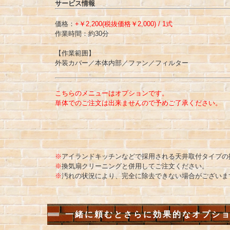
サービス情報
価格：
+￥2,200(税抜価格￥2,000) / 1式
作業時間：約30分
【作業範囲】
外装カバー／本体内部／ファン／フィルター
こちらのメニューはオプションです。
単体でのご注文は出来ませんので予めご了承ください。
※
アイランドキッチンなどで採用される天井取付タイプの
※
換気扇クリーニングと併用してご注文ください。
※
汚れの状況により、完全に除去できない場合がございま
一緒に頼むとさらに効果的なオプシ